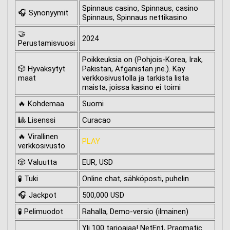
Spinnaus casino, Spinnaus, casino
🎧 Synonyymit
Spinnaus, Spinnaus nettikasino
🤝
2024
Perustamisvuosi
Poikkeuksia on (Pohjois-Korea, Irak,
🎲 Hyväksytyt
Pakistan, Afganistan jne.). Käy
maat
verkkosivustolla ja tarkista lista
maista, joissa kasino ei toimi
🔥 Kohdemaa
Suomi
🎱 Lisenssi
Curacao
🔥 Virallinen
PLAY
verkkosivusto
🎲 Valuutta
EUR, USD
🧪 Tuki
Online chat, sähköposti, puhelin
🎧 Jackpot
500,000 USD
🧪 Pelimuodot
Rahalla, Demo-versio (ilmainen)
Yli 100 tarjoajaa! NetEnt, Pragmatic