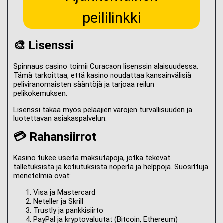
peililinkki
🎨 Lisenssi
Spinnaus casino toimii Curacaon lisenssin alaisuudessa.
Tämä tarkoittaa, että kasino noudattaa kansainvälisiä
peliviranomaisten sääntöjä ja tarjoaa reilun
pelikokemuksen.
Lisenssi takaa myös pelaajien varojen turvallisuuden ja
luotettavan asiakaspalvelun.
💳 Rahansiirrot
Kasino tukee useita maksutapoja, jotka tekevät
talletuksista ja kotiutuksista nopeita ja helppoja. Suosittuja
menetelmiä ovat:
Visa ja Mastercard
Neteller ja Skrill
Trustly ja pankkisiirto
PayPal ja kryptovaluutat (Bitcoin, Ethereum)