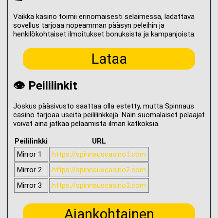
Vaikka kasino toimii erinomaisesti selaimessa, ladattava
sovellus tarjoaa nopeamman pääsyn peleihin ja
henkilökohtaiset ilmoitukset bonuksista ja kampanjoista.
Lataa
👁 Peililinkit
Joskus pääsivusto saattaa olla estetty, mutta Spinnaus
casino tarjoaa useita peililinkkejä. Näin suomalaiset pelaajat
voivat aina jatkaa pelaamista ilman katkoksia.
Peililinkki
URL
Mirror 1
https://spinnauscasino1.com
Mirror 2
https://spinnauscasino2.com
Mirror 3
https://spinnauscasino3.com
Ajankohtainen