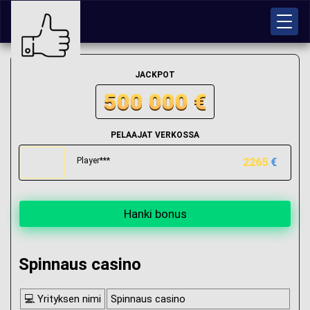
JACKPOT
500 000 €
PELAAJAT VERKOSSA
Player***
2265
€
Hanki bonus
Spinnaus casino
💻 Yrityksen nimi
Spinnaus casino